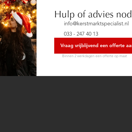
Hulp of advies nod
info@kerstmarktspecialist.nl
033 - 247 40 13
Vraag vrijblijvend een offerte aa
Binnen 2 werkdagen een offerte op maat