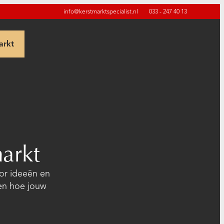
info@kerstmarktspecialist.nl
033 - 247 40 13
arkt
arkt
oor ideeën en
 en hoe jouw