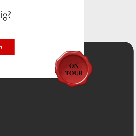
ig?
n