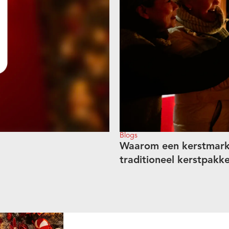
Blogs
Waarom een kerstmarkt
traditioneel kerstpakk