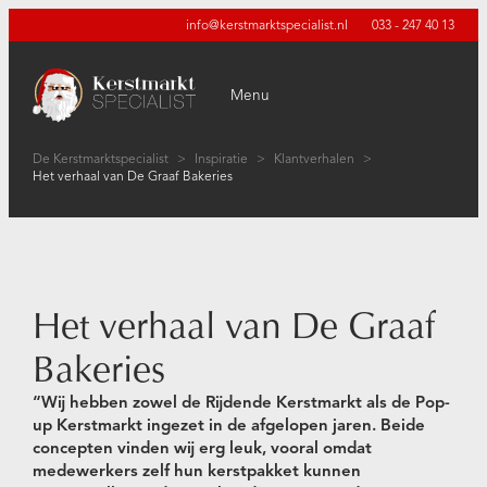
info@kerstmarktspecialist.nl
033 - 247 40 13
Menu
De Kerstmarktspecialist
>
Inspiratie
>
Klantverhalen
>
Het verhaal van De Graaf Bakeries
Het verhaal van De Graaf
Bakeries
“Wij hebben zowel de Rijdende Kerstmarkt als de Pop-
up Kerstmarkt ingezet in de afgelopen jaren. Beide
concepten vinden wij erg leuk, vooral omdat
medewerkers zelf hun kerstpakket kunnen