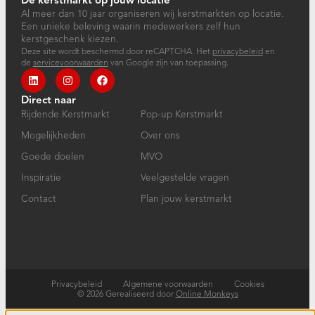
Al meer dan 10 jaar organiseren wij kerstmarkten op locatie.
Een unieke beleving waarin medewerkers zelf hun
kerstgeschenk kiezen.
Deze site wordt beschermd door reCAPTCHA. Het
privacybeleid
en
de
servicevoorwaarden
van Google zijn van toepassing.
Direct naar
Rijdende Kerstmarkt
Pop-up Kerstmarkt
Mogelijkheden
Over ons
Goede doelen
MVO
Inspiratie
Veelgestelde vragen
Contact
Plan jouw kerstmarkt
Privacybeleid
Algemene voorwaarden
Cookies
© 2026 Gerealiseerd door
Online Monkeys