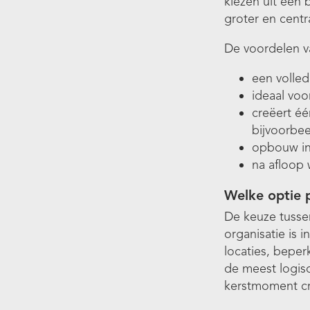
kiezen uit een 
groter en centr
De voordelen v
een volled
ideaal voo
creëert éé
bijvoorbee
opbouw in 
na afloop 
Welke optie p
De keuze tuss
organisatie is 
locaties, beper
de meest logisc
kerstmoment cr