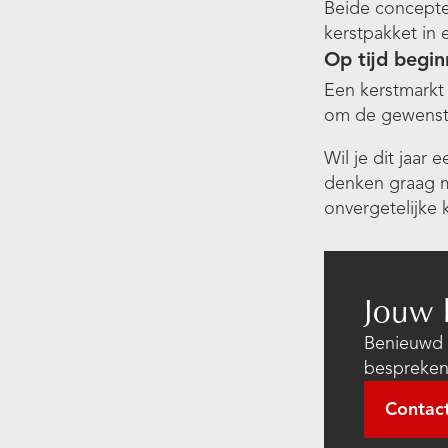
Beide concepte
kerstpakket in 
Op tijd begi
Een kerstmarkt
om de gewenste
Wil je dit jaar
denken graag me
onvergetelijke 
Jouw 
Benieuwd w
bespreken
Contac