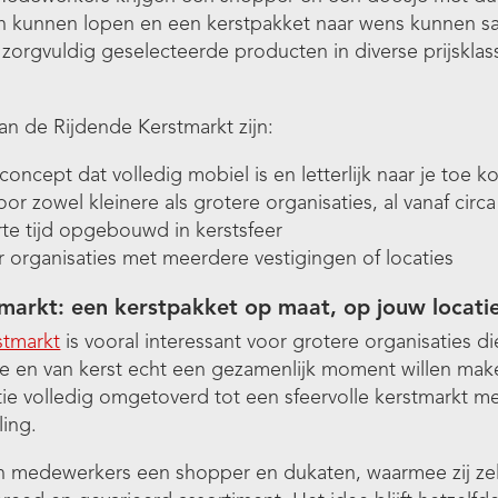
 kunnen lopen en een kerstpakket naar wens kunnen s
 zorgvuldig geselecteerde producten in diverse prijsklas
n de Rijdende Kerstmarkt zijn:
concept dat volledig mobiel is en letterlijk naar je toe k
oor zowel kleinere als grotere organisaties, al vanaf cir
te tijd opgebouwd in kerstsfeer
r organisaties met meerdere vestigingen of locaties
markt: een kerstpakket op maat, op jouw locati
stmarkt
is vooral interessant voor grotere organisaties d
e en van kerst echt een gezamenlijk moment willen make
atie volledig omgetoverd tot een sfeervolle kerstmarkt 
ling.
en medewerkers een shopper en dukaten, waarmee zij ze