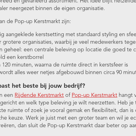
breed en gevarieerd assortiment. Het idee blijft hetzelf
aler neergezet binnen de eigen organisatie.
an de Pop-up Kerstmarkt zijn:
ig aangeklede kerstsetting met standaard styling en sfe
r grotere organisaties, waarbij je veel medewerkers tege
n geheel: een centrale beleving op locatie die goed te
ld een kerstborrel
120 minuten, waarna de ruimte direct in kerstsfeer is
wordt alles weer netjes afgebouwd binnen circa 90 minu
ast het beste bij jouw bedrijf?
en een
Rijdende Kerstmarkt
of
Pop-up Kerstmarkt
hangt v
ingericht en welk type beleving je wilt neerzetten. Heb 
kte ruimte of zoek je vooral gemak en flexibiliteit, dan i
he keuze. Werk je juist met een groter team en wil je e
eëren, dan sluit de Pop-up Kerstmarkt daar beter op aa