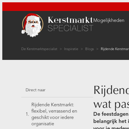
Mogelijkheden
De Kerstmarktspecialist
>
Inspiratie
>
Blogs
>
Rijden
Direct naar
wat pas
Rijdende Kerstmarkt:
flexibel, verrassend en
De feestdagen 
geschikt voor iedere
belangrijk het
organisatie
voor je medewe