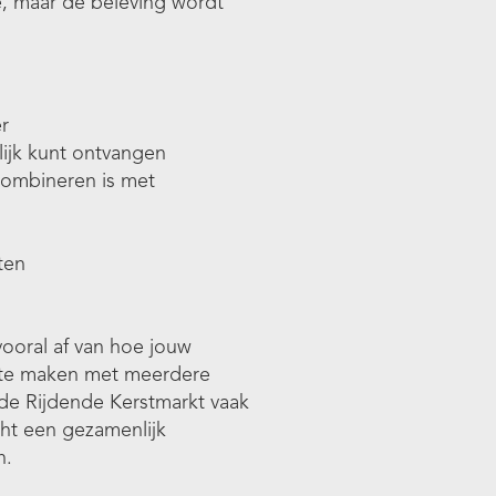
de, maar de beleving wordt
er
lijk kunt ontvangen
 combineren is met
ten
ooral af van hoe jouw
je te maken met meerdere
s de Rijdende Kerstmarkt vaak
cht een gezamenlijk
n.