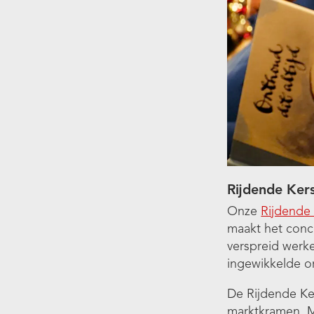
Rijdende Kers
Onze
Rijdende
maakt het conce
verspreid werke
ingewikkelde or
De Rijdende Ke
marktkramen. M