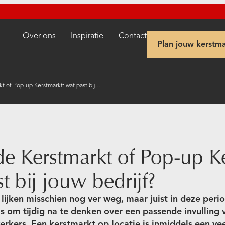
Over ons
Inspiratie
Contact
Plan jouw kerstma
Rijdende Kerstmarkt of Pop-up Kerstmarkt: wat past bij jouw bedrijf?
de Kerstmarkt of Pop-up K
t bij jouw bedrijf?
lijken misschien nog ver weg, maar juist in deze peri
 is om tijdig na te denken over een passende invulling
rkers. Een kerstmarkt op locatie is inmiddels een ve