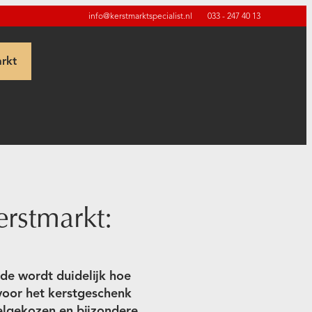
info@kerstmarktspecialist.nl
033 - 247 40 13
rkt
erstmarkt:
ode wordt duidelijk hoe
 voor het kerstgeschenk
elgekozen en bijzondere