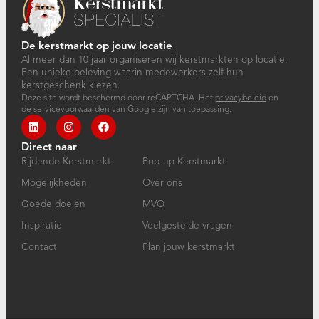
De kerstmarkt op jouw locatie
Al meer dan 10 jaar organiseren wij kerstmarkten op locatie.
Een unieke beleving waarin medewerkers zelf hun
kerstgeschenk kiezen.
Deze site wordt beschermd door reCAPTCHA. Het
privacybeleid
en
de
servicevoorwaarden
van Google zijn van toepassing.
Direct naar
Rijdende Kerstmarkt
Pop-up Kerstmarkt
Mogelijkheden
Over ons
Goede doelen
MVO
Inspiratie
Veelgestelde vragen
Contact
Plan jouw kerstmarkt